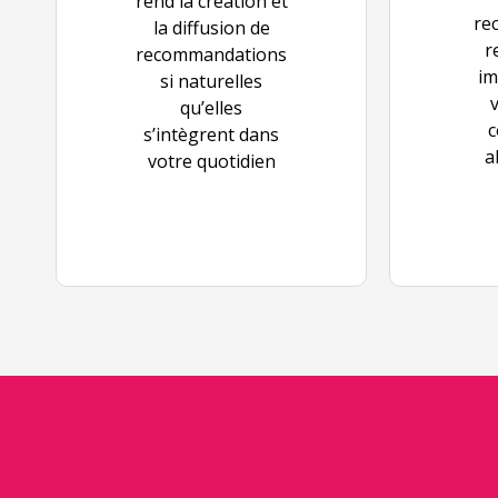
rend la création et
re
la diffusion de
r
recommandations
im
si naturelles
qu’elles
c
s’intègrent dans
a
votre quotidien